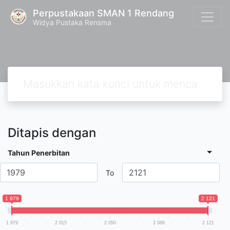
Perpustakaan SMAN 1 Rendang
Widya Pustaka Rensma
Ditapis dengan
Tahun Penerbitan
To
1 979
2 121
1 979
2 015
2 050
2 086
2 121