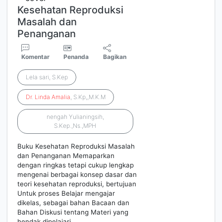
Kesehatan Reproduksi
Masalah dan
Penanganan
Komentar
Penanda
Bagikan
Lela sari, S.Kep
Dr
.
Linda
Amalia
, S.Kp,,M.K.M
nengah Yulianingsih,
S.Kep.,Ns.,MPH
Buku Kesehatan Reproduksi Masalah
dan Penanganan Memaparkan
dengan ringkas tetapi cukup lengkap
mengenai berbagai konsep dasar dan
teori kesehatan reproduksi, bertujuan
Untuk proses Belajar mengajar
dikelas, sebagai bahan Bacaan dan
Bahan Diskusi tentang Materi yang
hendak dipelajari.