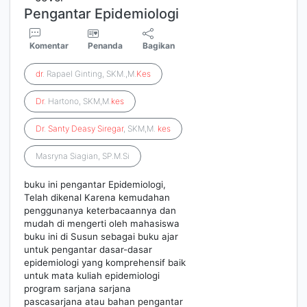
Pengantar Epidemiologi
Komentar
Penanda
Bagikan
dr
. Rapael Ginting, SKM.,M.
Kes
Dr
. Hartono, SKM,M.
kes
Dr
.
Santy
Deasy
Siregar
, SKM,M.
kes
Masryna Siagian, SP.M.Si
buku ini pengantar Epidemiologi,
Telah dikenal Karena kemudahan
penggunanya keterbacaannya dan
mudah di mengerti oleh mahasiswa
buku ini di Susun sebagai buku ajar
untuk pengantar dasar-dasar
epidemiologi yang komprehensif baik
untuk mata kuliah epidemiologi
program sarjana sarjana
pascasarjana atau bahan pengantar