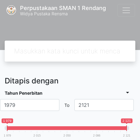
Perpustakaan SMAN 1 Rendang
Widya Pustaka Rensma
Ditapis dengan
Tahun Penerbitan
To
1 979
2 121
1 979
2 015
2 050
2 086
2 121