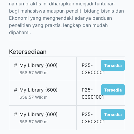
namun praktis ini diharapkan menjadi tuntunan
bagi mahasiswa maupun peneliti bidang bisnis dan
Ekonomi yang menghendaki adanya panduan
penelitian yang praktis, lengkap dan mudah
dipahami.
Ketersediaan
#
My Library (600)
P25-
Tersedia
03900001
658.57 WIR m
#
My Library (600)
P25-
Tersedia
03901001
658.57 WIR m
#
My Library (600)
P25-
Tersedia
03902001
658.57 WIR m