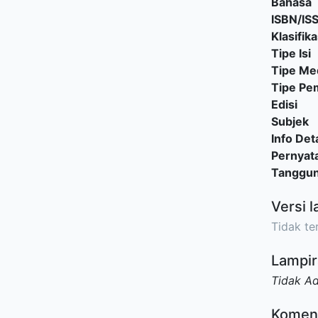
Bahasa
ISBN/IS
Klasifika
Tipe Isi
Tipe Me
Tipe P
Edisi
Subjek
Info Deta
Pernyat
Tanggu
Versi l
Tidak ter
Lampir
Tidak A
Komen