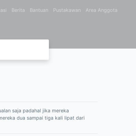
asi
Berita
Bantuan
Pustakawan
Area Anggota
ualan saja padahal jika mereka
reka dua sampai tiga kali lipat dari