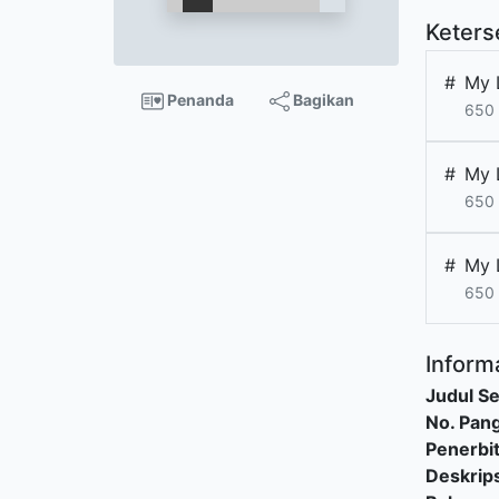
Keters
#
My 
Penanda
Bagikan
650 
#
My 
650 
#
My 
650 
Informa
Judul Se
No. Pang
Penerbi
Deskrips