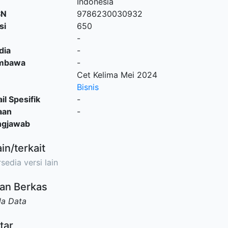
Indonesia
SN
9786230030932
si
650
-
dia
-
embawa
-
Cet Kelima Mei 2024
Bisnis
il Spesifik
-
aan
-
ngjawab
ain/terkait
sedia versi lain
an Berkas
da Data
tar