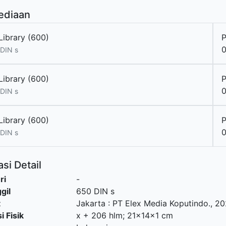
ediaan
Library (600)
P
DIN s
Library (600)
P
DIN s
Library (600)
P
DIN s
si Detail
ri
-
gil
650 DIN s
t
Jakarta
:
PT Elex Media Koputindo
.,
20
i Fisik
x + 206 hlm; 21x14x1 cm