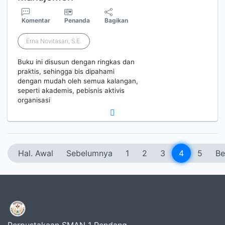
Komentar
Penanda
Bagikan
Erna Novitasari, S.E.
Buku ini disusun dengan ringkas dan
praktis, sehingga bis dipahami
dengan mudah oleh semua kalangan,
seperti akademis, pebisnis aktivis
organisasi
Hal. Awal
Sebelumnya
1
2
3
4
5
Be