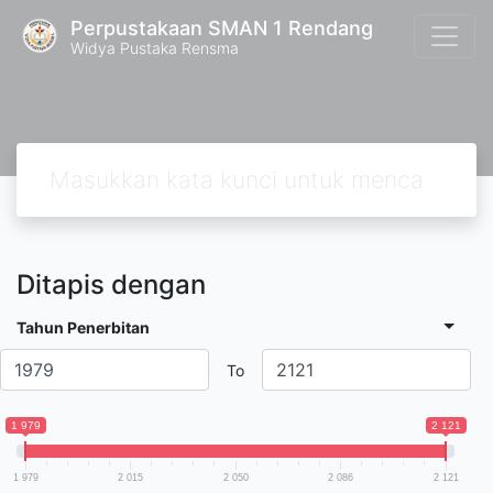
Perpustakaan SMAN 1 Rendang
Widya Pustaka Rensma
Ditapis dengan
Tahun Penerbitan
To
1 979
2 121
1 979
2 015
2 050
2 086
2 121